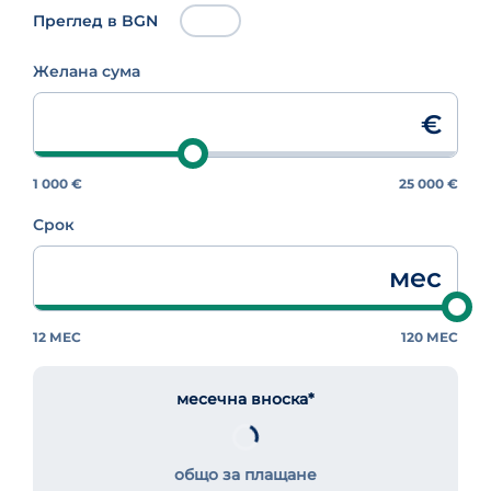
Преглед в BGN
Желана сума
€
1 000 €
25 000 €
Срок
мес
12 МЕС
120 МЕС
месечна вноска*
общо за плащане