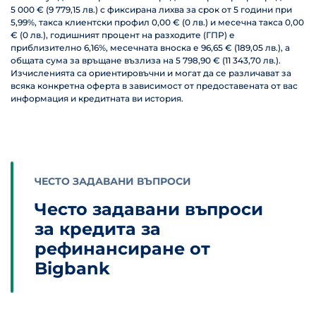
5 000 € (9 779,15 лв.) с фиксирана лихва за срок от 5 години при
5,99%, такса клиентски профил 0,00 € (0 лв.) и месечна такса 0,00
€ (0 лв.), годишният процент на разходите (ГПР) е
приблизително 6,16%, месечната вноска е 96,65 € (189,05 лв.), а
общата сума за връщане възлиза на 5 798,90 € (11 343,70 лв.).
Изчисленията са ориентировъчни и могат да се различават за
всяка конкретна оферта в зависимост от предоставената от вас
информация и кредитната ви история.
ЧЕСТО ЗАДАВАНИ ВЪПРОСИ
Често задавани въпроси
за кредита за
рефинансиране от
Bigbank